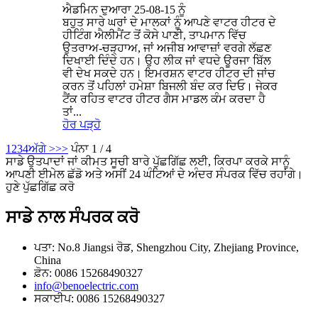
ਐਡਮਿਨ ਦੁਆਰਾ 25-08-15 ਨੂੰ
ਬਹੁਤ ਸਾਰੇ ਘਰਾਂ ਦੇ ਮਾਲਕਾਂ ਨੂੰ ਆਪਣੇ ਵਾਟਰ ਹੀਟਰ ਦੇ
ਹੀਟਿੰਗ ਐਲੀਮੈਂਟ ਤੋਂ ਕੋਸੇ ਪਾਣੀ, ਤਾਪਮਾਨ ਵਿੱਚ
ਉਤਰਾਅ-ਚੜ੍ਹਾਅ, ਜਾਂ ਅਜੀਬ ਆਵਾਜ਼ਾਂ ਵਰਗੇ ਲੱਛਣ
ਦਿਖਾਈ ਦਿੰਦੇ ਹਨ। ਉਹ ਲੀਕ ਜਾਂ ਵਧਦੇ ਊਰਜਾ ਬਿੱਲ
ਵੀ ਦੇਖ ਸਕਦੇ ਹਨ। ਇਮਰਸ਼ਨ ਵਾਟਰ ਹੀਟਰ ਦੀ ਜਾਂਚ
ਕਰਨ ਤੋਂ ਪਹਿਲਾਂ ਹਮੇਸ਼ਾ ਬਿਜਲੀ ਬੰਦ ਕਰ ਦਿਓ। ਜੇਕਰ
ਟੈਂਕ ਰਹਿਤ ਵਾਟਰ ਹੀਟਰ ਗੈਸ ਮਾਡਲ ਕੰਮ ਕਰਦਾ ਹੈ
ਤਾਂ...
ਹੋਰ ਪੜ੍ਹੋ
1
2
3
4
ਅੱਗੇ >
>>
ਪੰਨਾ 1 / 4
ਸਾਡੇ ਉਤਪਾਦਾਂ ਜਾਂ ਕੀਮਤ ਸੂਚੀ ਬਾਰੇ ਪੁੱਛਗਿੱਛ ਲਈ, ਕਿਰਪਾ ਕਰਕੇ ਸਾਨੂੰ
ਆਪਣੀ ਈਮੇਲ ਛੱਡੋ ਅਤੇ ਅਸੀਂ 24 ਘੰਟਿਆਂ ਦੇ ਅੰਦਰ ਸੰਪਰਕ ਵਿੱਚ ਰਹਾਂਗੇ।
ਹੁਣੇ ਪੁੱਛਗਿੱਛ ਕਰੋ
ਸਾਡੇ ਨਾਲ ਸੰਪਰਕ ਕਰੋ
ਪਤਾ: No.8 Jiangsi ਰੋਡ, Shengzhou City, Zhejiang Province,
China
ਫ਼ੋਨ: 0086 15268490327
info@benoelectric.com
ਸਕਾਈਪ: 0086 15268490327