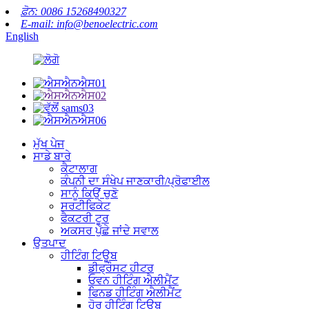
ਫ਼ੋਨ: 0086 15268490327
E-mail: info@benoelectric.com
English
ਮੁੱਖ ਪੇਜ
ਸਾਡੇ ਬਾਰੇ
ਕੈਟਾਲਾਗ
ਕੰਪਨੀ ਦਾ ਸੰਖੇਪ ਜਾਣਕਾਰੀ/ਪ੍ਰੋਫਾਈਲ
ਸਾਨੂੰ ਕਿਉਂ ਚੁਣੋ
ਸਰਟੀਫਿਕੇਟ
ਫੈਕਟਰੀ ਟੂਰ
ਅਕਸਰ ਪੁੱਛੇ ਜਾਂਦੇ ਸਵਾਲ
ਉਤਪਾਦ
ਹੀਟਿੰਗ ਟਿਊਬ
ਡੀਫ੍ਰੌਸਟ ਹੀਟਰ
ਓਵਨ ਹੀਟਿੰਗ ਐਲੀਮੈਂਟ
ਫਿਨਡ ਹੀਟਿੰਗ ਐਲੀਮੈਂਟ
ਹੋਰ ਹੀਟਿੰਗ ਟਿਊਬ